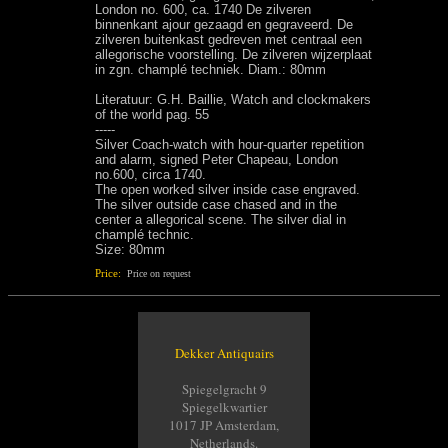
London no. 600, ca. 1740 De zilveren
binnenkant ajour gezaagd en gegraveerd. De
zilveren buitenkast gedreven met centraal een
allegorische voorstelling. De zilveren wijzerplaat
in zgn. champlé techniek. Diam.: 80mm
Literatuur: G.H. Baillie, Watch and clockmakers
of the world pag. 55
-----
Silver Coach-watch with hour-quarter repetition
and alarm, signed Peter Chapeau, London
no.600, circa 1740.
The open worked silver inside case engraved.
The silver outside case chased and in the
center a allegorical scene. The silver dial in
champlé technic.
Size: 80mm
Price:
Price on request
Dekker Antiquairs
Spiegelgracht 9
Spiegelkwartier
1017 JP Amsterdam,
Netherlands.