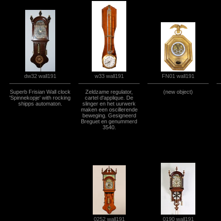
dw32 wall191
FN01 wall191
w33 wall191
Superb Frisian Wall clock
Zeldzame regulator,
(new object)
'Spinnekopje' with rocking
cartel d'applique. De
shipps automaton.
slinger en het uurwerk
maken een oscillerende
beweging. Gesigneerd
Breguet en genummerd
3540.
0252 wall191
0190 wall191