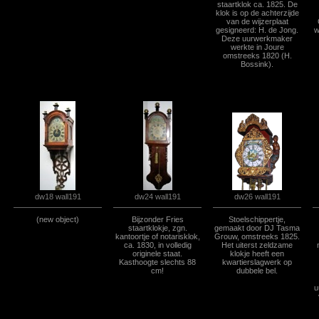
staartklok ca. 1825. De
klok is op de achterzijde
van de wijzerplaat
gesigneerd: H. de Jong.
w
Deze uurwerkmaker
werkte in Joure
omstreeks 1820 (H.
Bossink).
dw26 wall191
dw18 wall191
dw24 wall191
(new object)
Bijzonder Fries
Stoelschippertje,
staartklokje, zgn.
gemaakt door DJ Tasma
kantoortje of notarisklok,
Grouw, omstreeks 1825.
ca. 1830, in volledig
Het uiterst zeldzame
originele staat.
klokje heeft een
Kasthoogte slechts 88
kwartierslagwerk op
cm!
dubbele bel.
u