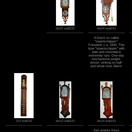
dw04 wall191
dw01 wall191
A Dutch so called
"staartschipper".
Friesland, c.a. 1840. This
type "staartschipper" with
date and moondial is
extremely rare. One-day
mechanisme,weight-
driven, striking on half-
and whole hour. Alarm.
J03 wall191
dw10 wall191
dw14 wall191
Een antieke friese