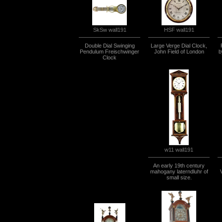
SkSw wall191
HSF wall191
Double Dial Swinging
Large Verge Dial Clock,
Pendulum Freischwinger
John Field of London
b
Clock
w11 wall191
An early 19th century
mahogany laterndluhr of
small size.