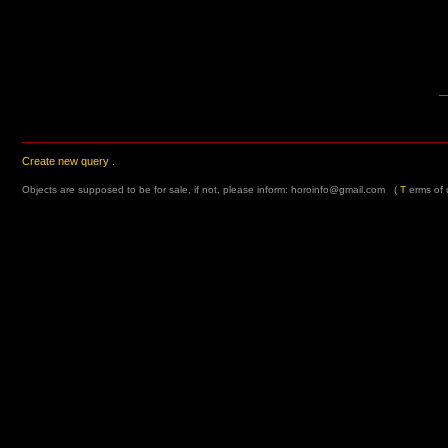
Create new query
.
Objects are supposed to be for sale, if not, please inform:
horoinfo@gmail.com
(
T
erms of