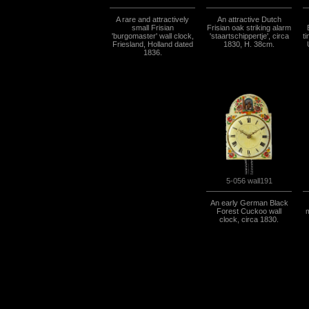
A rare and attractively
An attractive Dutch
small Frisian
Frisian oak striking alarm
'burgomaster' wall clock,
'staartschippertje', circa
t
Friesland, Holland dated
1830, H. 38cm.
1836.
5-056 wall191
An early German Black
Forest Cuckoo wall
m
clock, circa 1830.